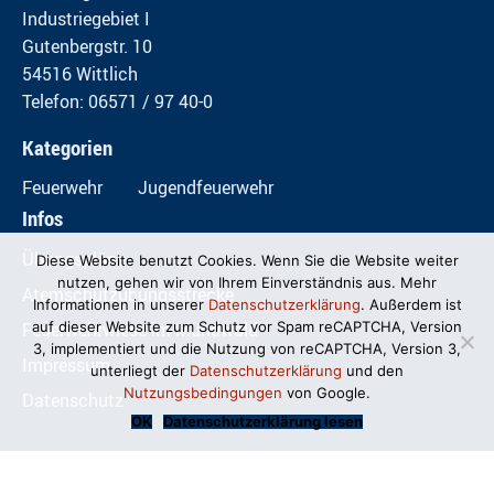
Industriegebiet I
Gutenbergstr. 10
54516 Wittlich
Telefon: 06571 / 97 40-0
Kategorien
Feuerwehr
Jugendfeuerwehr
Infos
Übungspläne
Diese Website benutzt Cookies. Wenn Sie die Website weiter
nutzen, gehen wir von Ihrem Einverständnis aus. Mehr
Atemschutzübungsstrecke
Informationen in unserer
Datenschutzerklärung
. Außerdem ist
Feuerwehrwiese im Mundwald
auf dieser Website zum Schutz vor Spam reCAPTCHA, Version
3, implementiert und die Nutzung von reCAPTCHA, Version 3,
Impressum
unterliegt der
Datenschutzerklärung
und den
Nutzungsbedingungen
von Google.
Datenschutz
OK
Datenschutzerklärung lesen
© Freiwillige Feuerwehr Wittlich