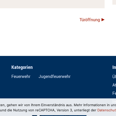
Türöffnung
Kategorien
I
Feuerwehr
Jugendfeuerwehr
Ü
A
F
I
zen, gehen wir von Ihrem Einverständnis aus. Mehr Informationen in un
D
und die Nutzung von reCAPTCHA, Version 3, unterliegt der
Datenschut