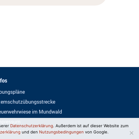
nfos
bungspläne
temschutzübungsstrecke
euerwehrwiese im Mundwald
mpressum
serer
Datenschutzerklärung
. Außerdem ist auf dieser Website zum
atenschutz
zerklärung
und den
Nutzungsbedingungen
von Google.