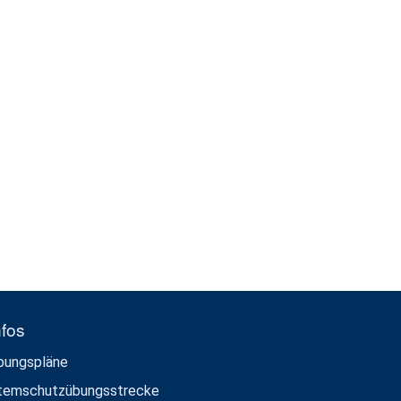
nfos
bungspläne
temschutzübungsstrecke