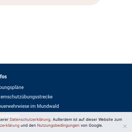
nfos
bungspläne
temschutzübungsstrecke
euerwehrwiese im Mundwald
mpressum
serer
Datenschutzerklärung
. Außerdem ist auf dieser Website zum
atenschutz
zerklärung
und den
Nutzungsbedingungen
von Google.