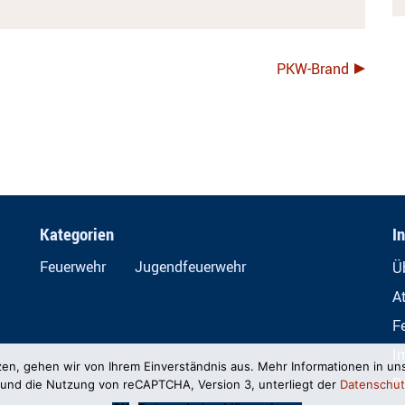
PKW-Brand
Kategorien
I
Feuerwehr
Jugendfeuerwehr
Ü
A
F
I
zen, gehen wir von Ihrem Einverständnis aus. Mehr Informationen in un
D
und die Nutzung von reCAPTCHA, Version 3, unterliegt der
Datenschut