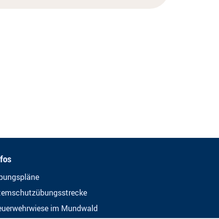
nfos
bungspläne
temschutzübungsstrecke
euerwehrwiese im Mundwald