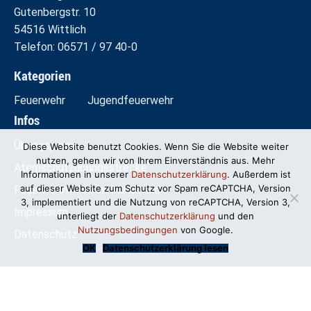
Gutenbergstr. 10
54516 Wittlich
Telefon: 06571 / 97 40-0
Kategorien
Feuerwehr
Jugendfeuerwehr
Infos
Übungspläne
Diese Website benutzt Cookies. Wenn Sie die Website weiter
nutzen, gehen wir von Ihrem Einverständnis aus. Mehr
Atemschutzübungsstrecke
Informationen in unserer
Datenschutzerklärung
. Außerdem ist
auf dieser Website zum Schutz vor Spam reCAPTCHA, Version
Feuerwehrwiese im Mundwald
3, implementiert und die Nutzung von reCAPTCHA, Version 3,
Impressum
unterliegt der
Datenschutzerklärung
und den
Nutzungsbedingungen
von Google.
Datenschutz
OK
Datenschutzerklärung lesen
© Freiwillige Feuerwehr Wittlich