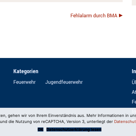
Fehlalarm durch BMA
Kategorien
I
Feuerwehr
Jugendfeuerwehr
Ü
A
F
I
zen, gehen wir von Ihrem Einverständnis aus. Mehr Informationen in un
D
und die Nutzung von reCAPTCHA, Version 3, unterliegt der
Datenschut
OK
Datenschutzerklärung lesen