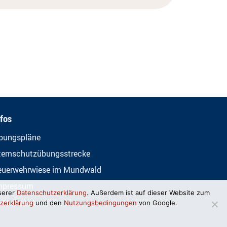
nfos
bungspläne
temschutzübungsstrecke
euerwehrwiese im Mundwald
mpressum
serer
Datenschutzerklärung
. Außerdem ist auf dieser Website zum
atenschutz
zerklärung
und den
Nutzungsbedingungen
von Google.