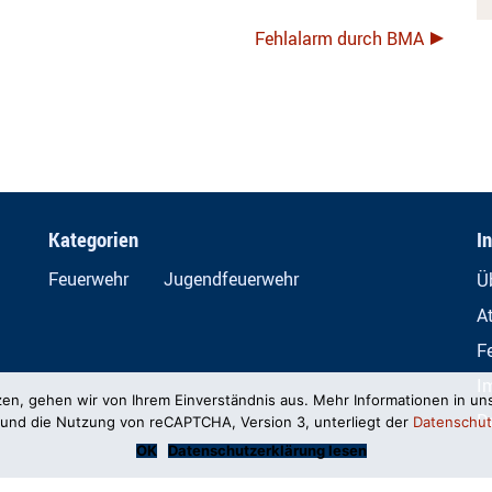
Fehlalarm durch BMA
Kategorien
I
Feuerwehr
Jugendfeuerwehr
Ü
A
F
I
zen, gehen wir von Ihrem Einverständnis aus. Mehr Informationen in un
D
und die Nutzung von reCAPTCHA, Version 3, unterliegt der
Datenschut
OK
Datenschutzerklärung lesen