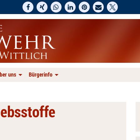
ber uns
Bürgerinfo
iebsstoffe