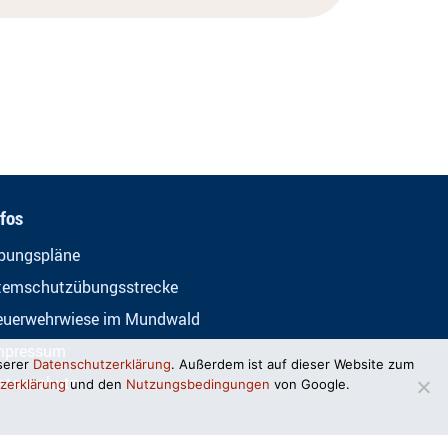
nfos
bungspläne
temschutzübungsstrecke
euerwehrwiese im Mundwald
mpressum
serer
Datenschutzerklärung
. Außerdem ist auf dieser Website zum
atenschutz
zerklärung
und den
Nutzungsbedingungen
von Google.