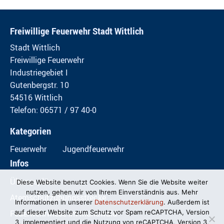
Freiwillige Feuerwehr Stadt Wittlich
Stadt Wittlich
Freiwillige Feuerwehr
Industriegebiet I
Gutenbergstr. 10
54516 Wittlich
Telefon: 06571 / 97 40-0
Kategorien
Feuerwehr
Jugendfeuerwehr
Infos
Übungspläne
Diese Website benutzt Cookies. Wenn Sie die Website weiter
nutzen, gehen wir von Ihrem Einverständnis aus. Mehr
Atemschutzübungsstrecke
Informationen in unserer
Datenschutzerklärung
. Außerdem ist
Feuerwehrwiese im Mundwald
auf dieser Website zum Schutz vor Spam reCAPTCHA, Version
3, implementiert und die Nutzung von reCAPTCHA, Version 3,