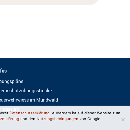
nfos
bungspläne
temschutzübungsstrecke
euerwehrwiese im Mundwald
mpressum
serer
Datenschutzerklärung
. Außerdem ist auf dieser Website zum
atenschutz
zerklärung
und den
Nutzungsbedingungen
von Google.