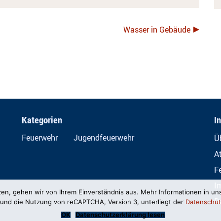
Wasser in Gebäude
Kategorien
I
Feuerwehr
Jugendfeuerwehr
Ü
A
F
I
zen, gehen wir von Ihrem Einverständnis aus. Mehr Informationen in un
D
und die Nutzung von reCAPTCHA, Version 3, unterliegt der
Datenschut
OK
Datenschutzerklärung lesen