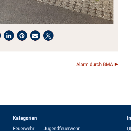
Alarm durch BMA
Kategorien
I
Feuerwehr
Jugendfeuerwehr
Ü