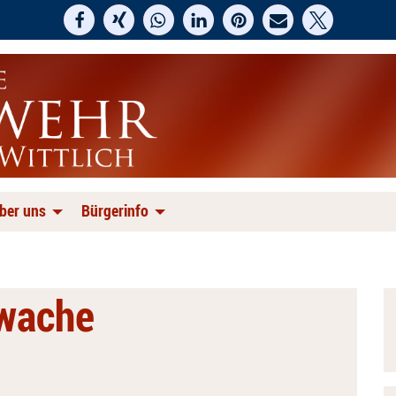
ber uns
Bürgerinfo
swache