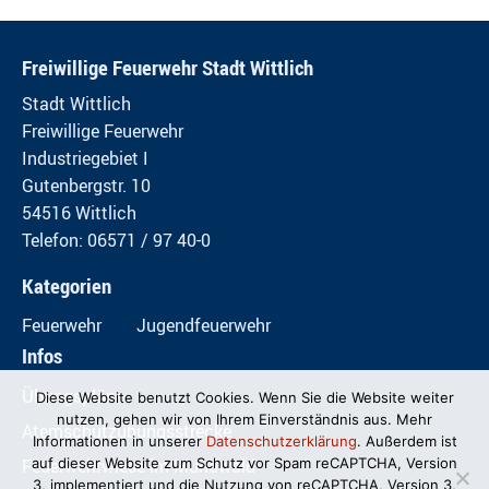
Freiwillige Feuerwehr Stadt Wittlich
Stadt Wittlich
Freiwillige Feuerwehr
Industriegebiet I
Gutenbergstr. 10
54516 Wittlich
Telefon: 06571 / 97 40-0
Kategorien
Feuerwehr
Jugendfeuerwehr
Infos
Übungspläne
Diese Website benutzt Cookies. Wenn Sie die Website weiter
nutzen, gehen wir von Ihrem Einverständnis aus. Mehr
Atemschutzübungsstrecke
Informationen in unserer
Datenschutzerklärung
. Außerdem ist
Feuerwehrwiese im Mundwald
auf dieser Website zum Schutz vor Spam reCAPTCHA, Version
3, implementiert und die Nutzung von reCAPTCHA, Version 3,