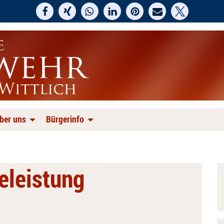
ber uns
Bürgerinfo
feleistung