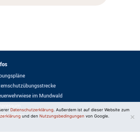
nfos
bungspläne
temschutzübungsstrecke
euerwehrwiese im Mundwald
mpressum
serer
Datenschutzerklärung
. Außerdem ist auf dieser Website zum
atenschutz
zerklärung
und den
Nutzungsbedingungen
von Google.