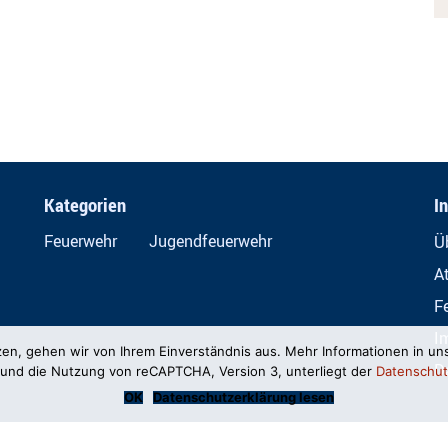
Kategorien
I
Feuerwehr
Jugendfeuerwehr
Ü
A
F
I
zen, gehen wir von Ihrem Einverständnis aus. Mehr Informationen in un
D
und die Nutzung von reCAPTCHA, Version 3, unterliegt der
Datenschut
OK
Datenschutzerklärung lesen