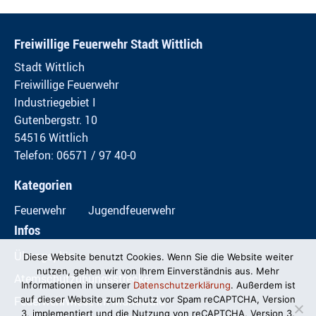
Freiwillige Feuerwehr Stadt Wittlich
Stadt Wittlich
Freiwillige Feuerwehr
Industriegebiet I
Gutenbergstr. 10
54516 Wittlich
Telefon: 06571 / 97 40-0
Kategorien
Feuerwehr
Jugendfeuerwehr
Infos
Übungspläne
Diese Website benutzt Cookies. Wenn Sie die Website weiter
nutzen, gehen wir von Ihrem Einverständnis aus. Mehr
Atemschutzübungsstrecke
Informationen in unserer
Datenschutzerklärung
. Außerdem ist
Feuerwehrwiese im Mundwald
auf dieser Website zum Schutz vor Spam reCAPTCHA, Version
3, implementiert und die Nutzung von reCAPTCHA, Version 3,