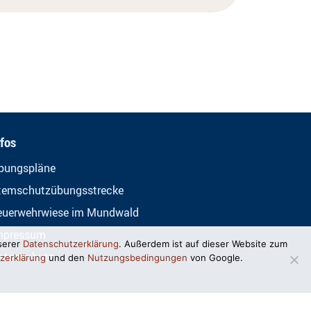
nfos
bungspläne
temschutzübungsstrecke
euerwehrwiese im Mundwald
mpressum
serer
Datenschutzerklärung
. Außerdem ist auf dieser Website zum
atenschutz
zerklärung
und den
Nutzungsbedingungen
von Google.