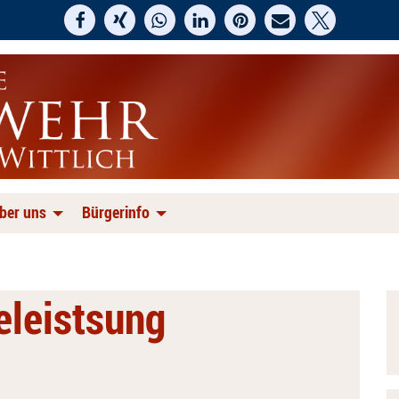
ber uns
Bürgerinfo
feleistsung