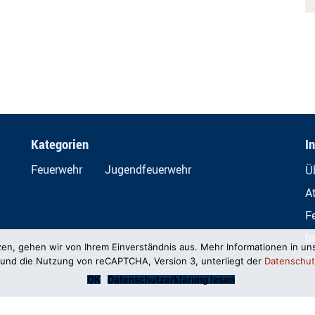
Kategorien
I
Feuerwehr
Jugendfeuerwehr
Ü
A
F
I
zen, gehen wir von Ihrem Einverständnis aus. Mehr Informationen in un
D
und die Nutzung von reCAPTCHA, Version 3, unterliegt der
Datenschut
OK
Datenschutzerklärung lesen