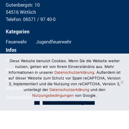
Gutenbergstr. 10
54516 Wittlich
Telefon: 06571 / 97 40-0
Kategorien
Feuerwehr
Jugendfeuerwehr
Infos
Übungspläne
Diese Website benutzt Cookies. Wenn Sie die Website weiter
nutzen, gehen wir von Ihrem Einverständnis aus. Mehr
Atemschutzübungsstrecke
Informationen in unserer
Datenschutzerklärung
. Außerdem ist
Feuerwehrwiese im Mundwald
auf dieser Website zum Schutz vor Spam reCAPTCHA, Version
3, implementiert und die Nutzung von reCAPTCHA, Version 3,
Impressum
unterliegt der
Datenschutzerklärung
und den
Nutzungsbedingungen
von Google.
Datenschutz
OK
Datenschutzerklärung lesen
© Freiwillige Feuerwehr Wittlich