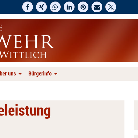
ber uns
Bürgerinfo
feleistung