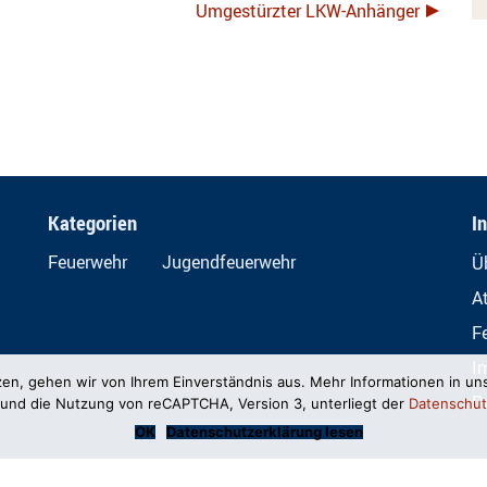
Umgestürzter LKW-Anhänger
Kategorien
I
Feuerwehr
Jugendfeuerwehr
Ü
A
F
I
zen, gehen wir von Ihrem Einverständnis aus. Mehr Informationen in un
D
und die Nutzung von reCAPTCHA, Version 3, unterliegt der
Datenschut
OK
Datenschutzerklärung lesen