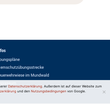
nfos
bungspläne
temschutzübungsstrecke
euerwehrwiese im Mundwald
mpressum
serer
Datenschutzerklärung
. Außerdem ist auf dieser Website zum
atenschutz
zerklärung
und den
Nutzungsbedingungen
von Google.