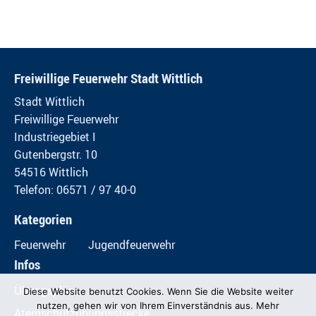
Freiwillige Feuerwehr Stadt Wittlich
Stadt Wittlich
Freiwillige Feuerwehr
Industriegebiet I
Gutenbergstr. 10
54516 Wittlich
Telefon: 06571 / 97 40-0
Kategorien
Feuerwehr
Jugendfeuerwehr
Infos
Übungspläne
Diese Website benutzt Cookies. Wenn Sie die Website weiter
nutzen, gehen wir von Ihrem Einverständnis aus. Mehr
Atemschutzübungsstrecke