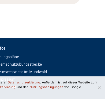
nfos
bungspläne
temschutzübungsstrecke
euerwehrwiese im Mundwald
mpressum
serer
Datenschutzerklärung
. Außerdem ist auf dieser Website zum
atenschutz
zerklärung
und den
Nutzungsbedingungen
von Google.