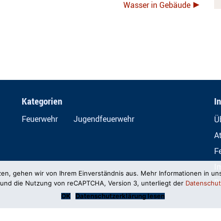
Wasser in Gebäude
Kategorien
I
Feuerwehr
Jugendfeuerwehr
Ü
A
F
I
zen, gehen wir von Ihrem Einverständnis aus. Mehr Informationen in un
D
und die Nutzung von reCAPTCHA, Version 3, unterliegt der
Datenschut
OK
Datenschutzerklärung lesen