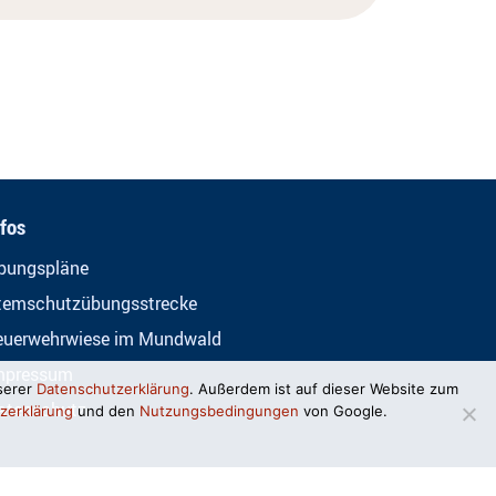
nfos
bungspläne
temschutzübungsstrecke
euerwehrwiese im Mundwald
mpressum
serer
Datenschutzerklärung
. Außerdem ist auf dieser Website zum
atenschutz
zerklärung
und den
Nutzungsbedingungen
von Google.