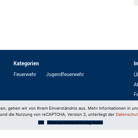
Kategorien
I
Feuerwehr
Jugendfeuerwehr
Ü
A
F
I
zen, gehen wir von Ihrem Einverständnis aus. Mehr Informationen in un
D
und die Nutzung von reCAPTCHA, Version 3, unterliegt der
Datenschut
OK
Datenschutzerklärung lesen