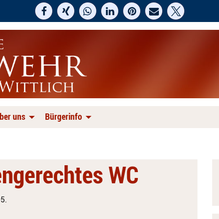
ber uns
Bürgerinfo
engerechtes WC
5.