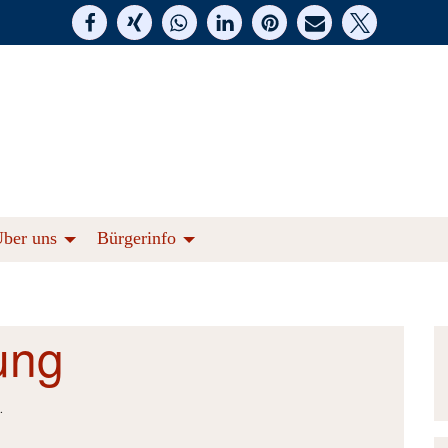
ber uns
Bürgerinfo
ung
.