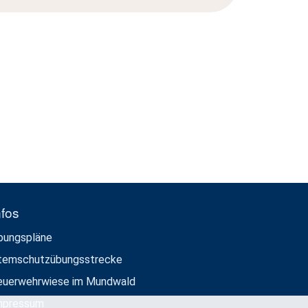
nfos
bungspläne
temschutzübungsstrecke
euerwehrwiese im Mundwald
mpressum