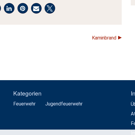
Kaminbrand
Kategorien
I
Feuerwehr
Jugendfeuerwehr
Ü
A
F
I