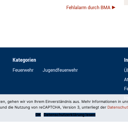
Fehlalarm durch BMA
Kategorien
I
Feuerwehr
Jugendfeuerwehr
Ü
A
F
I
zen, gehen wir von Ihrem Einverständnis aus. Mehr Informationen in un
D
und die Nutzung von reCAPTCHA, Version 3, unterliegt der
Datenschut
OK
Datenschutzerklärung lesen