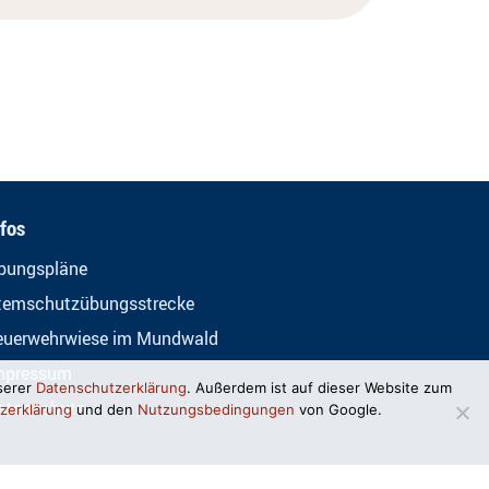
nfos
bungspläne
temschutzübungsstrecke
euerwehrwiese im Mundwald
mpressum
serer
Datenschutzerklärung
. Außerdem ist auf dieser Website zum
atenschutz
zerklärung
und den
Nutzungsbedingungen
von Google.