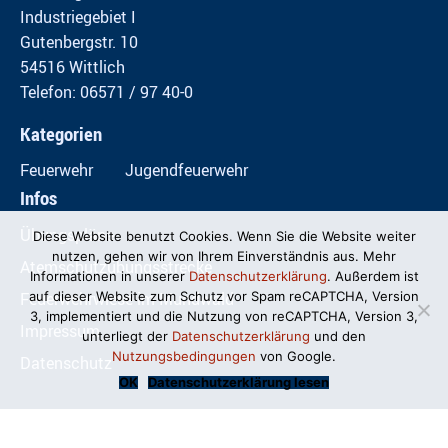
Industriegebiet I
Gutenbergstr. 10
54516 Wittlich
Telefon: 06571 / 97 40-0
Kategorien
Feuerwehr
Jugendfeuerwehr
Infos
Übungspläne
Diese Website benutzt Cookies. Wenn Sie die Website weiter
nutzen, gehen wir von Ihrem Einverständnis aus. Mehr
Atemschutzübungsstrecke
Informationen in unserer
Datenschutzerklärung
. Außerdem ist
Feuerwehrwiese im Mundwald
auf dieser Website zum Schutz vor Spam reCAPTCHA, Version
3, implementiert und die Nutzung von reCAPTCHA, Version 3,
Impressum
unterliegt der
Datenschutzerklärung
und den
Nutzungsbedingungen
von Google.
Datenschutz
OK
Datenschutzerklärung lesen
© Freiwillige Feuerwehr Wittlich