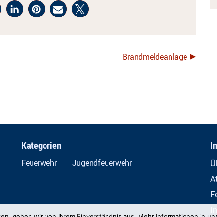
Brandmeldeanlage
Kategorien
I
Feuerwehr
Jugendfeuerwehr
Ü
A
F
I
zen, gehen wir von Ihrem Einverständnis aus. Mehr Informationen in un