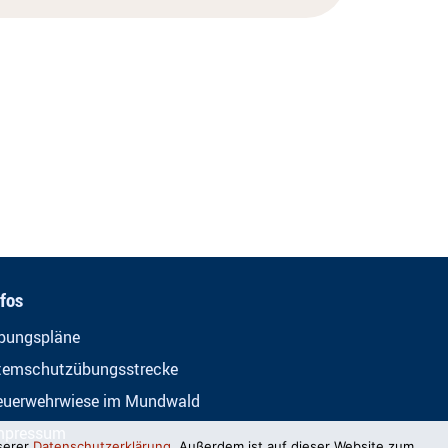
nfos
bungspläne
temschutzübungsstrecke
euerwehrwiese im Mundwald
mpressum
serer
Datenschutzerklärung
. Außerdem ist auf dieser Website zum