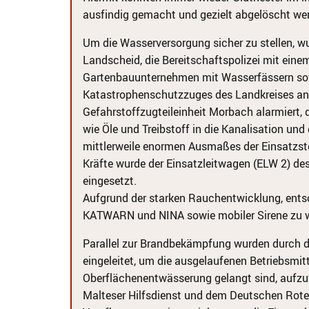
ausfindig gemacht und gezielt abgelöscht we
Um die Wasserversorgung sicher zu stellen, w
Landscheid, die Bereitschaftspolizei mit eine
Gartenbauunternehmen mit Wasserfässern so
Katastrophenschutzzuges des Landkreises ang
Gefahrstoffzugteileinheit Morbach alarmiert, 
wie Öle und Treibstoff in die Kanalisation un
mittlerweile enormen Ausmaßes der Einsatzste
Kräfte wurde der Einsatzleitwagen (ELW 2) de
eingesetzt.
Aufgrund der starken Rauchentwicklung, entsc
KATWARN und NINA sowie mobiler Sirene zu 
Parallel zur Brandbekämpfung wurden durch 
eingeleitet, um die ausgelaufenen Betriebsmit
Oberflächenentwässerung gelangt sind, aufzu
Malteser Hilfsdienst und dem Deutschen Rote