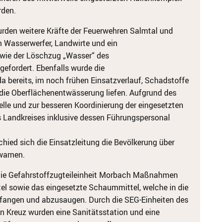
rden.
urden weitere Kräfte der Feuerwehren Salmtal und
m Wasserwerfer, Landwirte und ein
wie der Löschzug „Wasser“ des
efordert. Ebenfalls wurde die
da bereits, im noch frühen Einsatzverlauf, Schadstoffe
d die Oberflächenentwässerung liefen. Aufgrund des
lle und zur besseren Koordinierung der eingesetzten
s Landkreises inklusive dessen Führungspersonal
hied sich die Einsatzleitung die Bevölkerung über
warnen.
die Gefahrstoffzugteileinheit Morbach Maßnahmen
tel sowie das eingesetzte Schaummittel, welche in die
fangen und abzusaugen. Durch die SEG-Einheiten des
n Kreuz wurden eine Sanitätsstation und eine