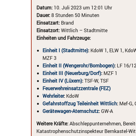
Datum:
10. Juli 2023 um 12:01 Uhr
Dauer:
8 Stunden 50 Minuten
Einsatzart:
Brand
Einsatzort:
Wittlich – Stadtmitte
Einheiten und Fahrzeuge:
Einheit I (Stadtmitte)
:
KdoW 1, ELW 1, KdoW 
MZF 3
Einheit II (Wengerohr/Bombogen)
:
LF 16/12
Einheit III (Neuerburg/Dorf)
:
MZF 1
Einheit IV (Lüxem)
:
TSF-W, TSF
Feuerwehreinsatzzentrale (FEZ)
Wehrleiter
:
KdoW
Gefahrstoffzug Teileinheit Wittlich
:
Mef-G, 
Gerätewagen-Atemschutz
:
GW-A
Weitere Kräfte:
Abschleppunternehmen, Bereitsc
Katastrophenschutzinspekteur Bernkastel-Wit