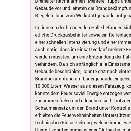
Drehleiter nachalarmiert. Mehrere Trupps unt
Gebäude vor und leiteten die Brandbekämpfung
Riegelstellung zum Werkstattgebäude aufgeb
Im inneren der brennenden Halle befanden si
etliche Druckgasbehälter sowie ein Reifenlage
einer schnellen Intensivierung und einer imm
auch nötig, dass im Einsatzverlauf mehrere 
werden mussten, um eine Entzündung der Fah
verhindern. Da sich anfänglich alle Einsatz
Gebäude beschränkte, konnte erst nach eintre
Brandbekämpfung am Lagergebäude eingeleitet
10.000 Litern Wasser aus diesem Fahrzeug, ko
konnte dem Feuer soviel Energie entzogen wer
zusammen fielen und erloschen sind. Trotzde
Schaumeinsatz um den Brand unter Kontrolle 
erhielten die Feuerwehreinheiten Unterstützu
technischen Einsatzleitung, welche immer wie
Hiermit konnten immer wieder Glutnester im i