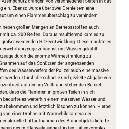
er Atemschutz drangen von verschiedenen Seiten in das
 ein. Ebenso wurde über zwei Drehleitern eine
aut um einen Flammenüberschlag zu verhindern.
ch neben großen Mengen an Betriebsstoffen auch
r mit ca. 200 Reifen. Daraus resultierend kam es zu
er größer werdenden Hitzeentwicklung. Diese machte es
Feuerwehrfahrzeuge zunächst mit Wasser gekühlt
rzeuge durch die enorme Wärmestrahlung zu
maßnahmen auf das Schützen der angrenzenden
ffen des Wasserwerfers der Polizei auch eine massive
 werden. Durch die schnelle und gezielte Abgabe von
nzentriert auf den im Vollbrand stehenden Bereich,
den, dass die Flammen in großen Teilen in sich
m bedurfte es weiterhin einem massiven Wasser und
zu bekommen und letztlich löschen zu können. Hierbei
ng von einer Drohne mit Wärmebildkamera der
der aktuelle Luftaufnahmen des Brandobjekts lieferte.
nneren des mittlerweile eingestürzten Hallenkomplex