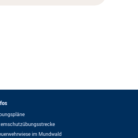
nfos
bungspläne
temschutzübungsstrecke
euerwehrwiese im Mundwald