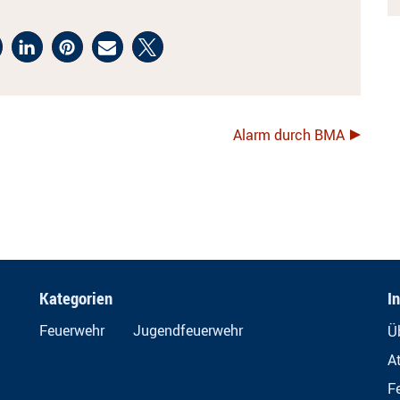
Alarm durch BMA
Kategorien
I
Feuerwehr
Jugendfeuerwehr
Ü
A
F