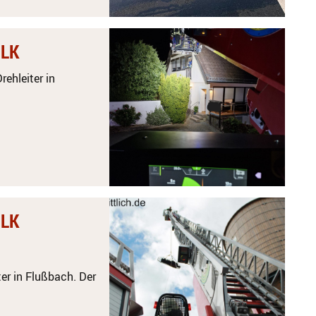
DLK
ehleiter in
DLK
er in Flußbach. Der