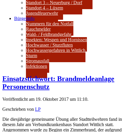
Standort 3 – Neuerburg / Dorf
Standort 4 – Lüxem
Jugendfeuerwehr
Bürgerinfo
Nummern für den Notfall
Rauchmelder
Wald- / Feldbrandgefahr
Insekten: Wespen und Hornissen
Hochwasser / Sturzfluten
Hochwassergefahren in Wittlich
Sturm
Stromausfall
Infektionen
Einsatzstichwort: Brandmeldeanlage
Personenschutz
Veröffentlicht am 19. Oktober 2017 um 11:10.
Geschrieben von
LP
Die diesjährige gemeinsame Übung aller Stadtteilwehren fand in
diesem Jahr am Verbundkrankenhaus Standort Wittlich statt.
Angenommen wurde zu Beginn ein Zimmerbrand, der aufgrund