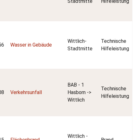
Stadtmitte
Hilfeleistung
Wittlich-
Technische
56
Wasser in Gebäude
Stadtmitte
Hilfeleistung
BAB - 1
Technische
08
Verkehrsunfall
Hasborn ->
Hilfeleistung
Wittlich
Wittlich -
15
Flächenbrand
Brand