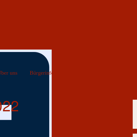
ber uns
Bürgerinfo
022