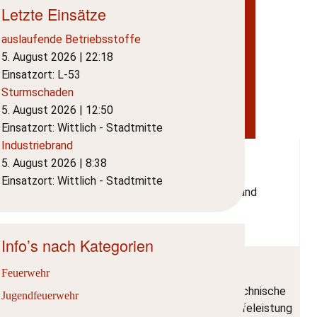
Letzte Einsätze
auslaufende Betriebsstoffe
5. August 2026
|
22:18
Einsatzort: L-53
Sturmschaden
5. August 2026
|
12:50
Einsatzort: Wittlich - Stadtmitte
Industriebrand
5. August 2026
|
8:38
Einsatzort: Wittlich - Stadtmitte
Wittlich -
34
Kleinbrand
Brand
Wengerohr
Info’s nach Kategorien
Feuerwehr
Wittlich -
Technische
Jugendfeuerwehr
10
Tierrettung
Stadtmitte
Hilfeleistung