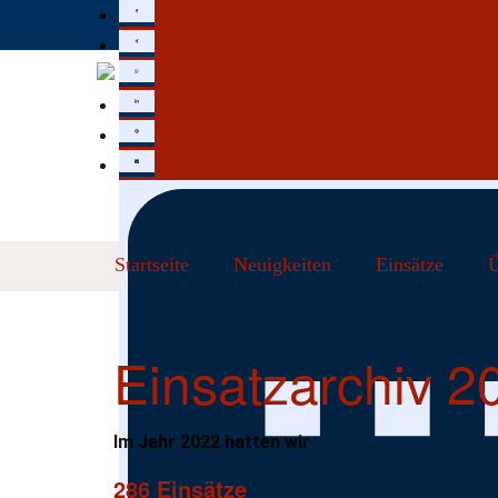
Startseite
Neuigkeiten
Einsätze
Ü
Einsatzarchiv 2
Im Jahr 2022 hatten wir
286 Einsätze