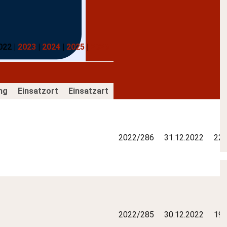
022 |
2023
|
2024
|
2025
|
2026
ng
Einsatzort
Einsatzart
2022/286
31.12.2022
22:
2022/285
30.12.2022
19: